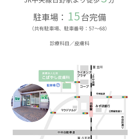
2018.05.18
15
駐車場：
台完備
【土曜日の昼休憩について】
（共有駐車場、駐車番号：57～68）
患者数増加に伴い、
土曜日に限り受付番号
70番の患者様の診療終了時から約30分の休
診療科目／皮膚科
憩時間
を取らせて頂くことに致しました。
受付番号71番以降の方の予測待ち時間は、
70番診療までの間は
アイチケットに掲示さ
れている時間よりもおおよそ30分遅くなり
ます
のでご了承下さい。
尚71番開始時刻については、休憩時間に入
る時点でアイチケットに掲載致します。ご迷
惑をおかけ致しますが、よろしくお願い致
します。