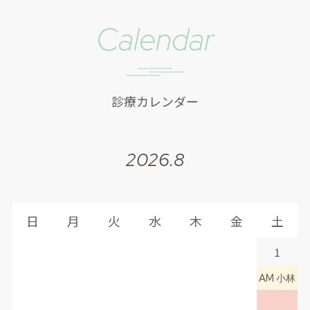
9月8日(火)、12日(土)は休診いたします。
calendar
2026.08.03
診療カレンダー
【土曜の体制について】
8月1日(土)、29日(土)は小林医師の診療で
す。
2026.8
8月8日(土)、22日(土)は畠田医師の診療で
す。
9月5日(土)、26日(土)は畠田医師の診療で
日
月
火
水
木
金
土
す。
1
9月19日(土)は小林医師の診療です。
AM 小林