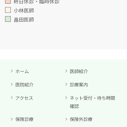
終日休診・臨時休診
2020.04.14
小林医師
【新型コロナウィルス感染予防について】
畠田医師
当院では院内感染予防のため以下の対策を
行なっています ① 院内の定期的な換気と消
毒
② おもちゃ、本の撤収
③ 診察室内の医師と患者の距離の確保
④ 職員のマスク着用、手洗いと手指消毒の
ホーム
医師紹介
徹底等
医院紹介
診療案内
受診される皆様にも
① 原則マスクの着用
アクセス
ネット受付・待ち時間
確認
② 原則付き添いは1名
③ 待合室の人数を減らすためアイチケット
保険診療
保険外診療
の有効活用(駐車場の車内など院外での待機)