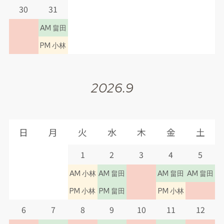
い。
30
31
AM 畠田
PM 小林
2025.04.11
【クリニックからお知らせ】
2026.9
令和7年4月18日(金)より、カルテ初診の患者
様（
初めての患者様
または
6か月以上間が空
いている患者様
）は、事前に問診入力ができ
日
月
火
水
木
金
土
るようになりました。
1
2
3
4
5
円滑な受付ができるようになりますので
AM 小林
AM 畠田
AM 畠田
AM 畠田
WEB問診票を是非ご活用下さい。
PM 小林
PM 畠田
PM 小林
6
7
8
9
10
11
12