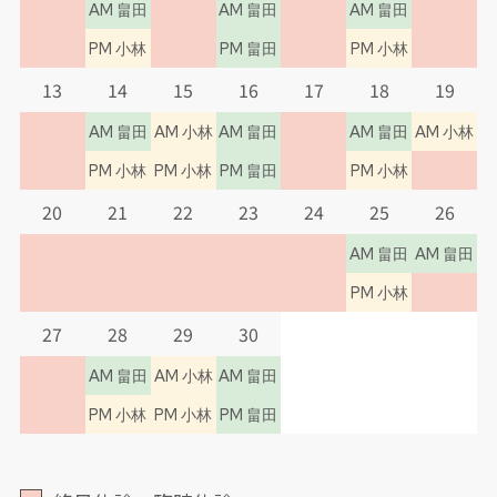
2025.04.02
AM 畠田
AM 畠田
AM 畠田
PM 小林
PM 畠田
PM 小林
【クリニックからお知らせ】
13
14
15
16
17
18
19
・4月より第1・第3月曜の午前診療は「畠田
医師」の診療です
AM 畠田
AM 小林
AM 畠田
AM 畠田
AM 小林
・土曜の担当はカレンダーをご参照下さい
PM 小林
PM 小林
PM 畠田
PM 小林
20
21
22
23
24
25
26
AM 畠田
AM 畠田
2023.03.01
PM 小林
【クリニックからお知らせ】
27
28
29
30
2023年4月より毎週水曜日は「畠田医師」の
AM 畠田
AM 小林
AM 畠田
診療となります。
PM 小林
PM 小林
PM 畠田