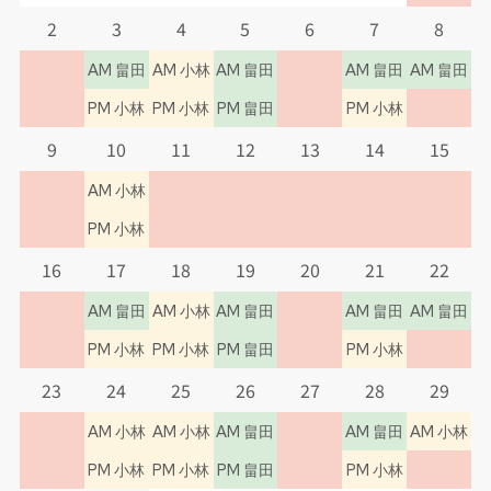
2
3
4
5
6
7
8
2026.06.02
AM 畠田
AM 小林
AM 畠田
AM 畠田
AM 畠田
【長期収載品の選定療養について】
PM 小林
PM 小林
PM 畠田
PM 小林
長期収載品の選定療養とは、令和6年の診療
9
10
11
12
13
14
15
報酬改定により令和6年10月1日から導入さ
れる制度です。長期収載品とは、「後発医薬
AM 小林
品（ジェネリック医薬品）のある先発医薬
PM 小林
品」のことで、患者さんの希望により後発医
16
17
18
19
20
21
22
薬品ではなく先発医薬品（長期収載品）を
AM 畠田
AM 小林
AM 畠田
AM 畠田
AM 畠田
選択した場合に、その差額の2分の1を患者
PM 小林
PM 小林
PM 畠田
PM 小林
さんに自己負担していただく制度です。
23
24
25
26
27
28
29
詳細や具体的な対象医薬品リストなどにつ
いては、
後発医薬品のある先発医薬品（長期
AM 小林
AM 小林
AM 畠田
AM 畠田
AM 小林
収載品）の選定療養について
をご確認くださ
PM 小林
PM 小林
PM 畠田
PM 小林