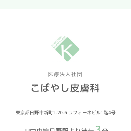
をお願い致します
尚緊急事態宣言期間中は美容目的の受診は
お控え下さいますよう、ご協力お願い致し
ます。
2019.04.18
【クリニックからお知らせ】
2019年4月1日付で、当院看護師3名が「
日本
皮膚科学会認定皮膚疾患ケア看護師（第1
回）
」に認定されました。
東京都日野市新町1-20-6 ラフィーネビル1階4号
3
JR中央線日野駅より徒歩
分