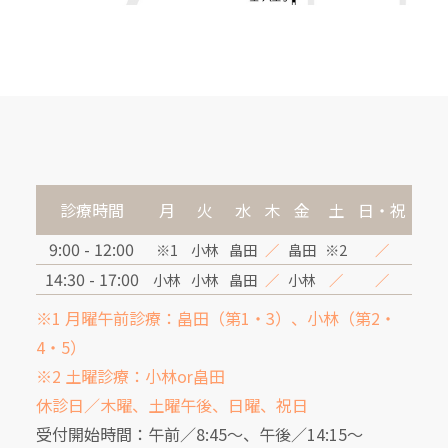
診療時間
月
火
水
木
金
土
日・祝
9:00 - 12:00
※1
小林
畠田
／
畠田
※2
／
14:30 - 17:00
小林
小林
畠田
／
小林
／
／
※1 月曜午前診療：畠田（第1・3）、小林（第2・
4・5）
※2 土曜診療：小林or畠田
休診日／木曜、土曜午後、日曜、祝日
受付開始時間：午前／8:45～、午後／14:15～